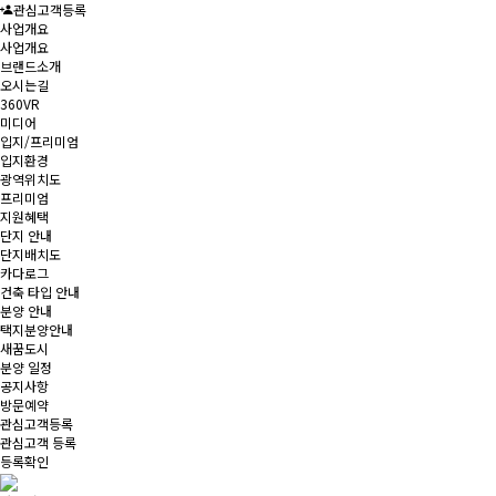
관심고객등록
사업개요
사업개요
브랜드소개
오시는길
360VR
미디어
입지/프리미엄
입지환경
광역위치도
프리미엄
지원혜택
단지 안내
단지배치도
카다로그
건축 타입 안내
분양 안내
택지분양안내
새꿈도시
분양 일정
공지사항
방문예약
관심고객등록
관심고객 등록
등록확인