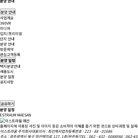
분양 안내
분양 안내
사업개요
360VR
미디어
입지/프리미엄
단지 안내
분양 안내
방문예약
관심고객등록
분양 일정
택지분양안내
새꿈도시
분양 일정
공지사항
공유하기
분양 일정
ESTRAUM MAESAN
홈페이지에 사용된 사진 및 이미지 등은 소비자의 이해를 돕기 위한 것으로 상비과정 및 실제
이스트라움 주식회사
대표이사 : 최선재
사업자등록번호 : 223 - 88 - 01686
주소 : 광주광역시 북구 양산택지로 127, 1층(본촌동)
TEL : 062 - 432 - 0088
FAX : 062-4