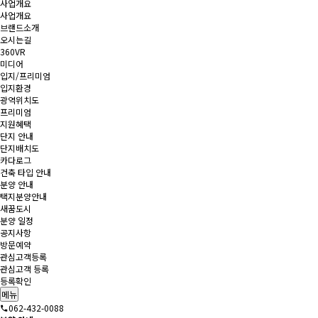
사업개요
사업개요
브랜드소개
오시는길
360VR
미디어
입지/프리미엄
입지환경
광역위치도
프리미엄
지원혜택
단지 안내
단지배치도
카다로그
건축 타입 안내
분양 안내
택지분양안내
새꿈도시
분양 일정
공지사항
방문예약
관심고객등록
관심고객 등록
등록확인
메뉴
062-432-0088